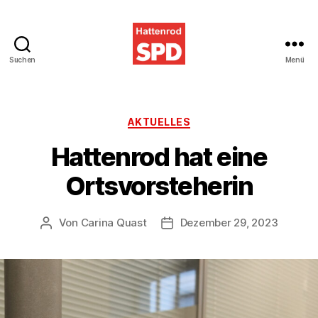
Suchen
Menü
SPD
Hattenrod
Kategorien
AKTUELLES
Hattenrod hat eine
Ortsvorsteherin
Von
Carina Quast
Dezember 29, 2023
Beitragsautor
Veröffentlichungsdatum